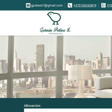
gpelaez7@gmail.com
+573163263874
57
Ubicación: