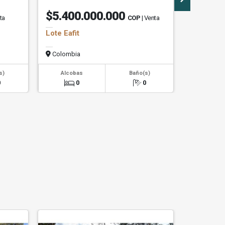
$5.400.000.000
$1.78
ta
COP
| Venta
Lote Eafit
Casa La 
Colombia
Colombi
2
s)
Alcobas
Baño(s)
Área m
0
0
0
158