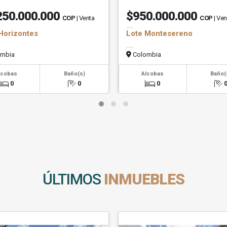
250.000.000
$950.000.000
COP
| Venta
COP
| Ven
Horizontes
Lote Montesereno
mbia
Colombia
lcobas
Baño(s)
Alcobas
Baño(
0
0
0
ÚLTIMOS
INMUEBLES