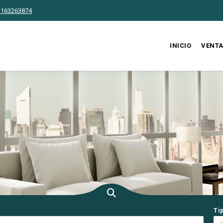
3163263874
INICIO
VENT
Ti