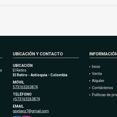
UBICACIÓN Y CONTACTO
INFORMACIÓ
UBICACIÓN
Inicio
do
El Retiro
Venta
El Retiro - Antioquia - Colombia
Alquiler
MÓVIL
573163263874
Contáctenos
TELÉFONO
Políticas de pr
+573163263874
EMAIL
gpelaez7@gmail.com