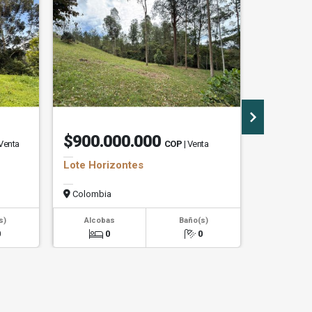
$900.000.000
$3.70
 Venta
COP
| Venta
Lote Horizontes
Lote La 
Colombia
Colombi
s)
Alcobas
Baño(s)
Alcob
0
0
0
0