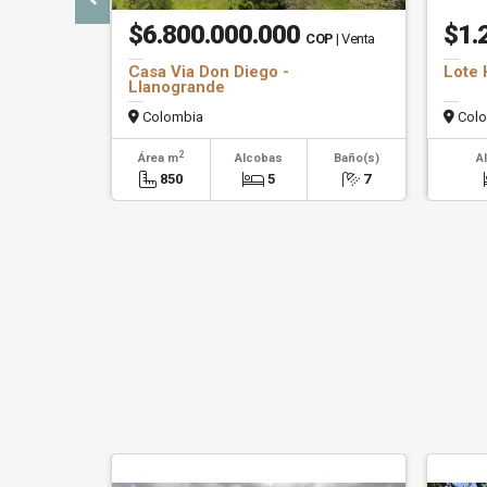
$6.800.000.000
$1.
COP
| Venta
Casa Via Don Diego -
Lote 
Llanogrande
Colombia
Colo
2
Área m
Alcobas
Baño(s)
A
850
5
7