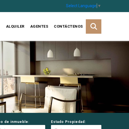
Select Language
▼
A
ALQUILER
AGENTES
CONTÁCTENOS
po de inmueble:
Estado Propiedad: