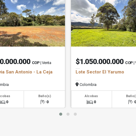
0.000.000
$1.050.000.000
COP
| Venta
COP
|
via San Antonio - La Ceja
Lote Sector El Yarumo
mbia
Colombia
lcobas
Baño(s)
Alcobas
Baño(
0
0
0