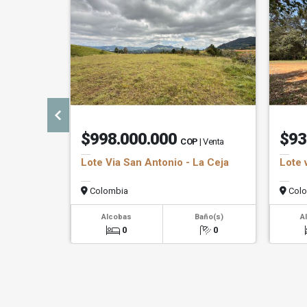
$998.000.000
$93
COP
| Venta
Lote Via San Antonio - La Ceja
Lote 
Colombia
Colo
Alcobas
Baño(s)
A
0
0