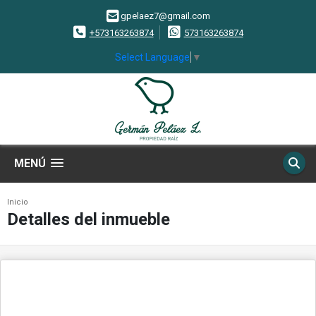
gpelaez7@gmail.com
+573163263874
573163263874
Select Language
▼
MENÚ
Inicio
Detalles del inmueble