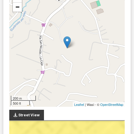
−
200 m
500 ft
Leaflet
| Wasi - ©
OpenStreetMap
Street View