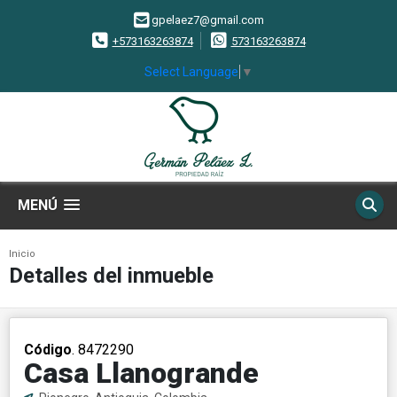
gpelaez7@gmail.com
+573163263874
573163263874
Select Language
▼
MENÚ
Inicio
Detalles del inmueble
Código
. 8472290
Casa Llanogrande