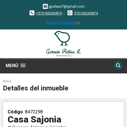
gpelaez7@gmail.com
+573163263874
573163263874
Select Language
▼
MENÚ
Inicio
Detalles del inmueble
Código
. 8472298
Casa Sajonia