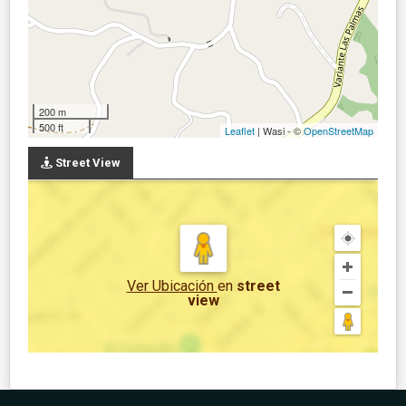
200 m
500 ft
Leaflet
| Wasi - ©
OpenStreetMap
Street View
Ver Ubicación
en
street
view