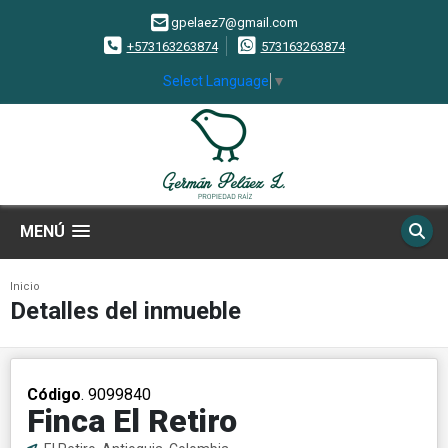
gpelaez7@gmail.com
+573163263874
573163263874
Select Language
▼
MENÚ
Inicio
Detalles del inmueble
Código
. 9099840
Finca El Retiro