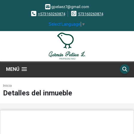
gpelaez7@gmail.com
+573163263874
573163263874
Select Language
▼
MENÚ
Inicio
Detalles del inmueble