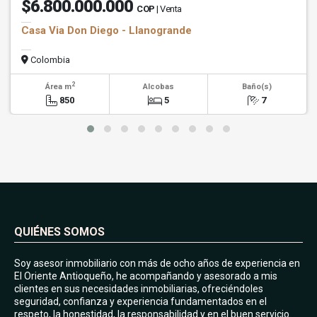
$6.800.000.000
COP
| Venta
Casa Via Don Diego - Llanogrande
Colombia
2
Área m
Alcobas
Baño(s)
850
5
7
QUIÉNES SOMOS
Soy asesor inmobiliario con más de ocho años de experiencia en
El Oriente Antioqueño, he acompañando y asesorado a mis
clientes en sus necesidades inmobiliarias, ofreciéndoles
seguridad, confianza y experiencia fundamentados en el
respeto, la honestidad, la responsabilidad y en el buen servicio.