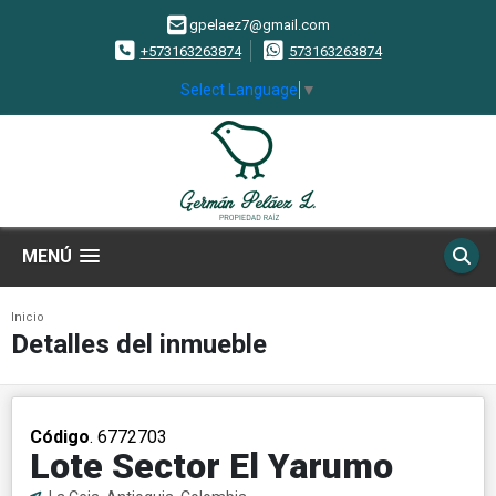
gpelaez7@gmail.com
+573163263874
573163263874
Select Language
▼
MENÚ
Inicio
Detalles del inmueble
Código
. 6772703
Lote Sector El Yarumo