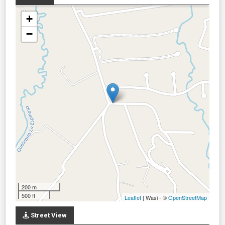
+
−
200 m
500 ft
Leaflet
| Wasi - ©
OpenStreetMap
Street View