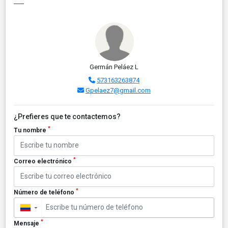
Germán Peláez L
573163263874
Gpelaez7@gmail.com
¿Prefieres que te contactemos?
*
Tu nombre
*
Correo electrónico
*
Número de teléfono
▼
*
Mensaje