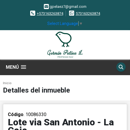
gpelaez7@gmail.com
+573163263874
573163263874
Select Language
▼
MENÚ
Inicio
Detalles del inmueble
Código
. 10086330
Lote via San Antonio - La